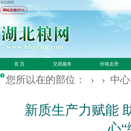
湖北粮网
网站支持IPV6
首 页
交易服务
价格走势
您所以在的部位： › ›
中心
新质生产力赋能 
心