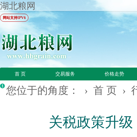
湖北粮网
网站支持IPV6
首 页
交易服务
价格走势
您位于的角度： ›
首 页
›
关税政策升级